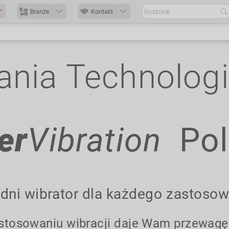
Branże
Kontakt
nia Technologii
er
Vibration
Pol
i wibrator dla każdego zastosow
astosowaniu wibracji daje Wam przewag