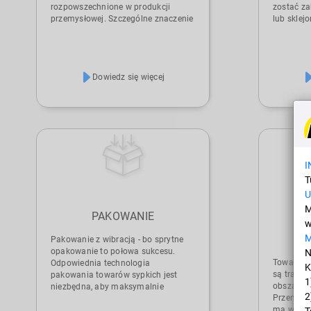
rozpowszechnione w produkcji
zostać za
przemysłowej. Szczególne znaczenie
lub sklejo
ma dokładność dozowanej ilości.
między i
NetterVibration dostarcza szeroką
zwojów dr
gamę specjalnych wibratorów i
przenośni
systemów wibracyjnych, które
gniazdam
Dowiedz się więcej
zostały zaprojektowane dla tej
sypkim w
dziedziny. Należą do nich stacje
wilgoć i 
dozujące i systemy przenośników
pomóc w 
dla przemysłu chemicznego,
poluzowan
farmaceutycznego, spożywczego,
uporczyw
dóbr konsumpcyjnych i wielu innych
gałęzi przemysłu. NetterVibration
ma duże doświadczenie z prawie
I
wszystkimi rodzajami i formami
T
towarów masowych i towarów - od
U
drobnych proszków po tabletki,
gruboziarniste granulaty i kamienie
M
PAKOWANIE
P
po duże i ciężkie części
w
samochodowe.
Pakowanie z wibracją - bo sprytne
opakowanie to połowa sukcesu.
N
Towary wi
Odpowiednia technologia
K
są transp
pakowania towarów sypkich jest
1
obszarac
niezbędna, aby maksymalnie
2
Przenosze
wykorzystać dostępną przestrzeń w
ma w wie
T
kontenerach, a jednocześnie