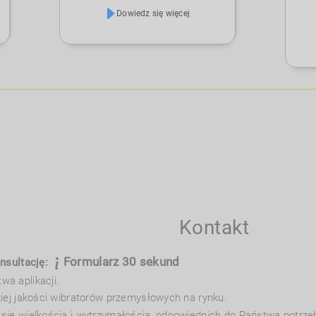
wyp
wykorzystać do zagęszczenia
wib
Dowiedz się więcej
dowolnego rodzaju towarów
do 
masowych, a tym samym lepszego
pot
wykorzystania objętości
dow
transportowych. W efekcie można go
bet
przewozić lub przenosić więcej na
wibr
raz.
wyd
pre
bet
Kontakt
Formularz 30 sekund
onsultację:
a aplikacji.
iej jakości wibratorów przemysłowych na rynku.
się wielkością i wytrzymałością, odpowiednich do Państwa potrze