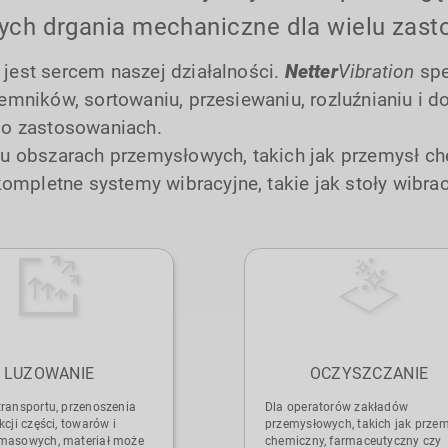
ych drgania mechaniczne dla wielu zast
jest sercem naszej działalności.
Netter
Vibration
spe
jemników, sortowaniu, przesiewaniu, rozluźnianiu i 
y o zastosowaniach.
u obszarach przemysłowych, takich jak przemysł c
pletne systemy wibracyjne, takie jak stoły wibracy
LUZOWANIE
OCZYSZCZANIE
ransportu, przenoszenia
Dla operatorów zakładów
kcji części, towarów i
przemysłowych, takich jak przem
masowych, materiał może
chemiczny, farmaceutyczny czy