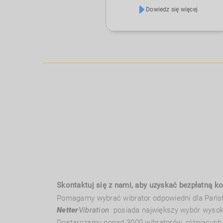
elektroniczne do smartfonów są
Dowiedz się więcej
odporne na upadki - w oparciu o
nasze dziesięciolecia doświadczeń w
zakresie zastosowań opracowaliśmy
systemy wibracyjne, które mogą
stanowić wiarygodne oświadczenie
o odporności produktów na
wstrząsy. Nawet jeśli chcesz
sprawdzić komponenty
samochodowe i symulować ich
zachowanie na drogach i torach,
mamy dla Ciebie odpowiednie
rozwiązania.
Skontaktuj się z nami, aby uzyskać bezpłatną k
Pomagamy wybrać wibrator odpowiedni dla Państw
Netter
Vibration
posiada największy wybór wysok
Dostarczamy ponad 3000 wibratorów, różniących 