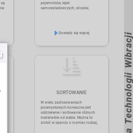
 są
pojemników, lejek
nia
samowyładowczych, silosów,
wagonów i silosów. W przypadku
materiałów sypkich wilgoć może
powodować przywieranie do
mów
pojemników. Ogranicza to przepływ
Dowiedz się więcej
materiału lub nawet całkowicie go
Zastosowania Technologii Wibra
blokuje. Powstają mosty i rury.
łej
Wibracje pomagają rozluźnić te
m
zakleszczenia i blokady materiału
oraz utrzymać przepływ materiału.
,
SORTOWANIE
i
W wielu zastosowaniach
w.
przemysłowych konieczne jest
oddzielenie i sortowanie różnych
w
materiałów od siebie. Można to
na.
zrobić w oparciu o rozmiar, rodzaj,
w
kształt, wagę lub kolor towaru. Aby
na
wesprzeć Cię w osiąganiu wysokiego