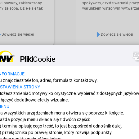
klinowany, zakleszczony
spożywczy, czyste warunki pracy
ny ze sobą. Dzieje się tak
warunkiem wstępnym wytwarza
nnymi przy składowaniu
produktów wysokiej jakości.
utu, zwężeniach torów
Możliwość czyszczenia systemu
ka tworzących się
odgrywa ważną rolę: bez
i lub sypkim materiałem
skutecznego czyszczenia syste
Dowiedz się więcej
Dowiedz się więcej
 pojemniku pochłania
produkcyjnych istnieje ryzyko
przywiera. Wibracje mogą
przywierania pozostałości do
luzowaniu, lub
systemu. Może to prowadzić do z
iu zatorów produktu i
jakości produktu, aw najgorszy
ych nagromadzeń.
przypadku do odrzucenia.
Pliki
Cookie
Pozostałości materiału mogą
również spowolnić i zablokować
produkcję.
NFORMACJE
u znajdziesz telefon, adres, formularz kontaktowy.
STAWIENIA STRONY
ożesz zmieniać motywy kolorystyczne, wybierać z dostępnych języków
RZENOSZENIE -
PRZESIEWANIE
łączyć dodatkowe efekty wizualne.
MENU
PODAWANIE
Przesiewanie za pomocą wibracj
służy przemysłowi do wielu celó
a wszystkich urządzeniach menu otwiera się poprzez kliknięcie.
elkogabarytowe i drobne
Proszki mogą uzyskać wysoką
ażda pozycja menu składa się z dwóch części:
ortowane we wszystkich
czystość. Jednorodność towaró
) terminu opisującego treść, to jest bezpośredni odnośnik dalej,
h przemysłowych.
luzem może być homogenizowa
) przełącznika po prawej stronie, który rozwija podpunkty.
nie ich za pomocą wibracji
Różne rodzaje i kształty towaró
lu przypadkach sens w
e dwa punkty mają różne kolory.
luzem mogą być przetwarzane 