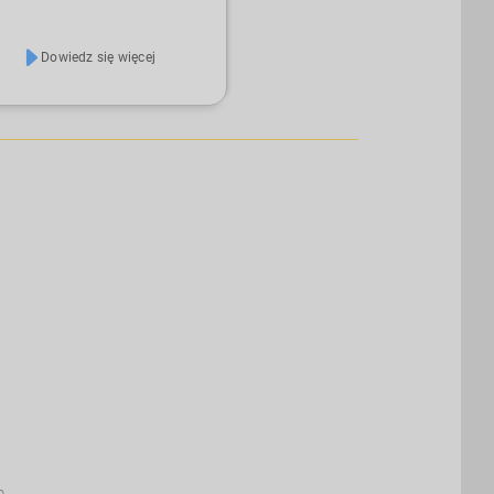
róbowanych i przetestowanych
ratorów i systemów wibracyjnych
zagęszczania betonu, od
Dowiedz się więcej
ężnych butelek wibracyjnych, o
olnej wielkości, do zagęszczania
onu na miejscu, po ciche systemy
acyjne, takie jak GyroShake do
ajnego, cichego zagęszczania
fabrykowanych elementów
onowych.
b.