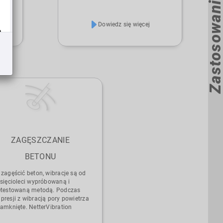
poziomu wydajności i dokładności w
Twojej produkcji, opracowaliśmy
Dowiedz się więcej
n
wiele systemów sortowania, które
a
b
mogą zastąpić procesy ręczne i
usprawnić procesy
zautomatyzowane. Twoja aplikacja
jest zawsze decydująca.
ZAGĘSZCZANIE
BETONU
 zagęścić beton, wibracje są od
esięcioleci wypróbowaną i
etestowaną metodą. Podczas
presji z wibracją pory powietrza
zamknięte. NetterVibration
tarcza szeroką gamę