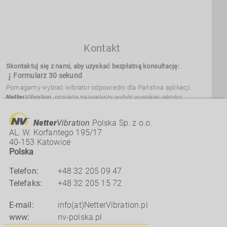
Kontakt
Skontaktuj się z nami, aby uzyskać bezpłatną konsultację:
Formularz 30 sekund
Pomagamy wybrać wibrator odpowiedni dla Państwa aplikacji.
Netter
Vibration
posiada największy wybór wysokiej jakości
wibratorów przemysłowych na rynku.
Dostarczamy ponad 3000 wibratorów, różniących się wielkością
i wytrzymałością, odpowiednich do Państwa potrzeb.
Netter
Vibration
Polska Sp. z o.o.
AL. W. Korfantego 195/17
40-153 Katowice
Polska
Telefon:
+48 32 205 09 47
Telefaks:
+48
32
205
15
72
E-mail:
info(at)NetterVibration.pl
www:
nv-polska.pl