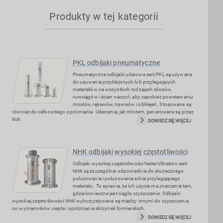
Produkty w tej kategorii
PKL odbijaki pneumatyczne
Pneumatyczne odbijaki udarowe serii PKL są używane
do usuwania przyklejonych lub przylegających
materiałów na wszystkich rodzajach silosów,
rurociągów i ścian naczyń, aby zapobiec powstawaniu
mostów, rękawów, nawisów i obklejeń. Stosowane są
również do całkowitego opróżniania. Uderzenia, jak młotem, generowane są przez
tłok.
DOWIEDZ SIĘ WIĘCEJ
NHK odbijaki wysokiej częstotliwości
Odbijaki wysokiej częstotliwości NetterVibration serii
NHK są szczególnie odpowiednie do skutecznego
poluzowania i poluzowania silnie przylegającego
materiału. To sprawia, że ich użycie ma znaczenie tam,
gdzie konieczne jest ciągłe czyszczenie. Odbijaki
wysokiej częstotliwości NHK wykorzystywane są między innymi do czyszczenia
rur wymienników ciepła i opróżniania skrzynek formierskich.
DOWIEDZ SIĘ WIĘCEJ