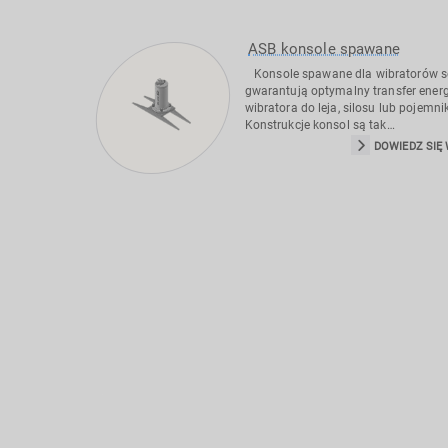
ASB konsole spawane
Konsole spawane dla wibratorów se
gwarantują optymalny transfer energ
wibratora do leja, silosu lub pojemni
Konstrukcje konsol są tak…
DOWIEDZ SIĘ 
Skontaktuj się z nami, aby uzyskać bezpłatną k