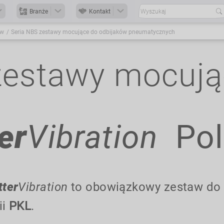
Branże
Kontakt
ów
Seria NBS zestawy mocujące do odbijaków pneumatycznych
zestawy mocują
er
Vibration
Pol
tter
Vibration
to obowiązkowy zestaw do 
ii
PKL
.