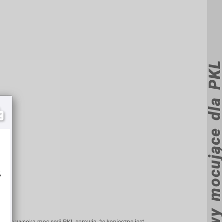
Seria NBS zestawy mocujące dla
,
ykle wysoka moc serii PKL sprawia, że konieczne jest