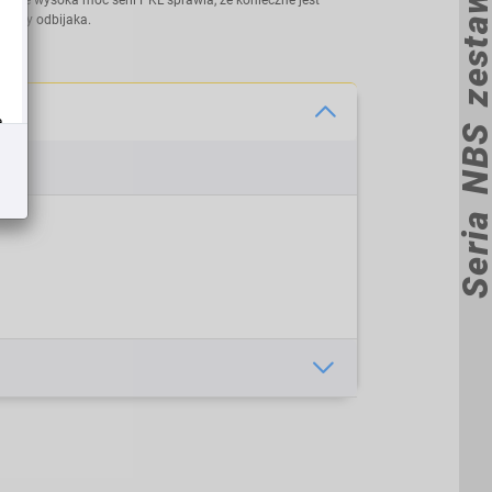
pracy odbijaka.
a