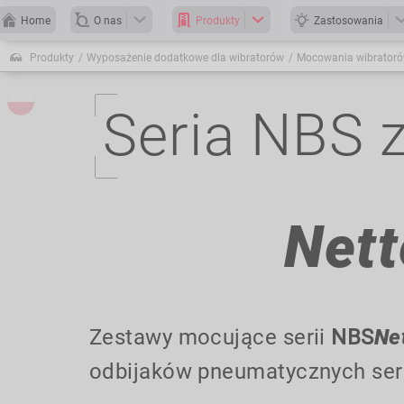
Home
O nas
Produkty
Zastosowania
Produkty
Wyposażenie dodatkowe dla wibratorów
Mocowania wibrator
Seria NBS 
Nett
Zestawy mocujące serii
NBS
Ne
odbijaków pneumatycznych ser