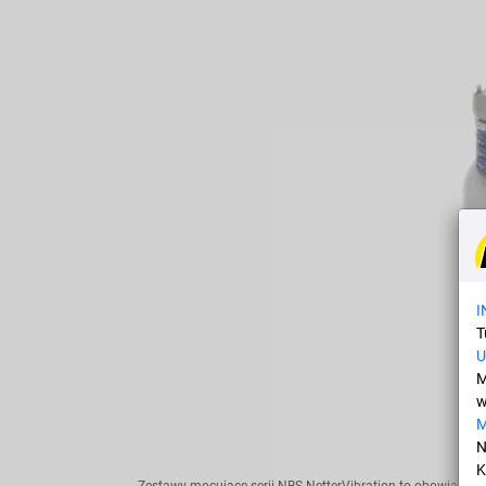
I
T
U
M
w
N
K
Zestawy mocujące serii NBS NetterVibration to obowiązkow