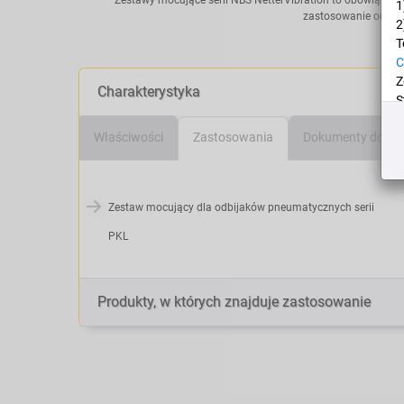
1
zastosowanie odpowi
2
T
C
Z
Charakterystyka
S
d
Właściwości
Zastosowania
Dokumenty do po
n
D
Zestaw mocujący dla odbijaków pneumatycznych serii
D
p
PKL
Produkty, w których znajduje zastosowanie