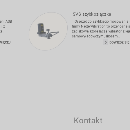
SVS szybkozłączka
rii ASB
Osprzęt do szybkiego mocowania s
ii z
firmy NetterVibration to przenośne 
ka.
zaciskowe, które łączą wibrator z le
samowyładowczym, silosem…
WIĘCEJ
DOWIEDZ SIĘ
Kontakt
Formularz 30 sekund
onsultację: