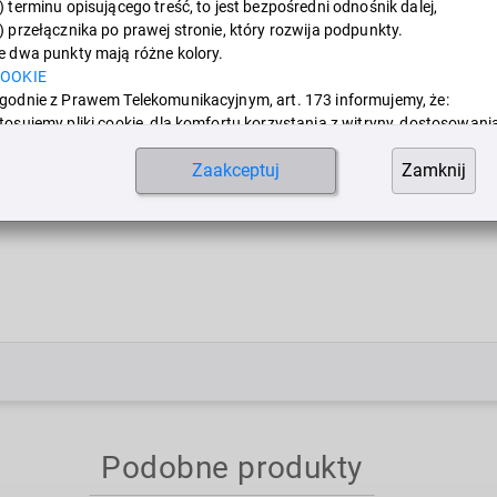
) terminu opisującego treść, to jest bezpośredni odnośnik dalej,
edniego mocowania w celu buforowania siły uderzenia i zapewnienia bezpiecznej 
) przełącznika po prawej stronie, który rozwija podpunkty.
e dwa punkty mają różne kolory.
Informacje
OOKIE
godnie z Prawem Telekomunikacyjnym, art. 173 informujemy, że:
tosujemy pliki cookie, dla komfortu korzystania z witryny, dostosowani
o indywidualnych preferencji oraz aby umożliwić korzystanie z
Zaakceptuj
Zamknij
brania
iektórych funkcji.
alsze informacje dostępne są w:
Ustawienia
COOKIE
ziękujemy Państwu,
ozostańcie po bezpiecznej stronie!
Zezwól na wszystkie pliki cookie.
Zezwól tylko na niezbędne cookie.
Podobne produkty