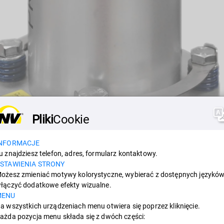
Pliki
Cookie
NFORMACJE
u znajdziesz telefon, adres, formularz kontaktowy.
STAWIENIA STRONY
ożesz zmieniać motywy kolorystyczne, wybierać z dostępnych języków
łączyć dodatkowe efekty wizualne.
MENU
a wszystkich urządzeniach menu otwiera się poprzez kliknięcie.
ażda pozycja menu składa się z dwóch części:
y zestaw do przykręcania i mocowania odbijaków pneumatycznych serii PKL. Niezw