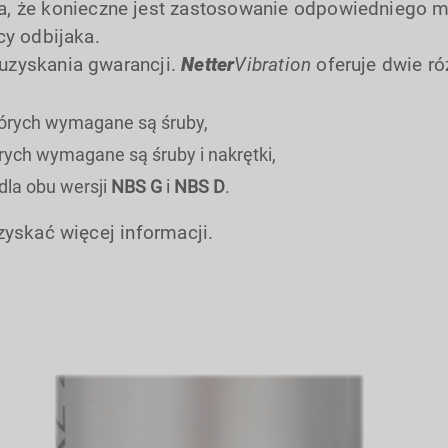
, że konieczne jest zastosowanie odpowiedniego m
cy odbijaka.
uzyskania gwarancji.
Netter
Vibration
oferuje dwie ró
tórych wymagane są śruby,
rych wymagane są śruby i nakrętki,
dla obu wersji
NBS G
i
NBS D
.
zyskać więcej informacji.