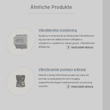
Zezwól na wszystkie pliki cookie.
Zezwól tylko na niezbędne cookie.
Ähnliche Produkte
VibroMonitor monitoring
Systemy monitorowania wibracji serii VibroMonitor
są używane do stałej kontroli odbijaków,
wibratorów i systemów wibracyjnych. VibroMonitor
składa się…
FINDE MEHR HERAUS
VibroScanner pomiary wibracji
Miernik wibracji VibroScanner jest używany do
pomiaru przyspieszenia i dominującej
częstotliwości drgań mechanicznych za pomocą
czujnika…
FINDE MEHR HERAUS