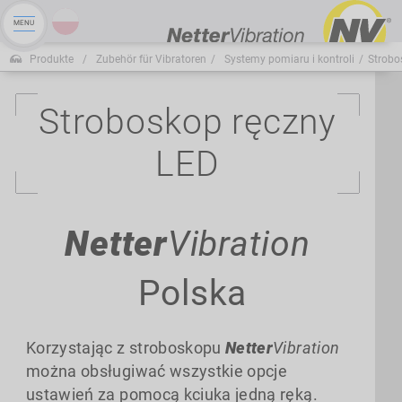
Produkte
Zubehör für Vibratoren
Systemy pomiaru i kontroli
Strobo
Stroboskop ręczny
LED
Netter
Vibration
Polska
Korzystając z stroboskopu
Netter
Vibration
można obsługiwać wszystkie opcje
ustawień za pomocą kciuka jedną ręką.