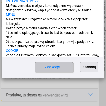
Stroboskop ręczny 
USTAWIENIA STRONY
Możesz zmieniać motywy kolorystyczne, wybierać z
Charakterystyka
dostępnych języków, włączyć dodatkowe efekty wizualne.
MENU
Dokumenty do
Na wszystkich urządzeniach menu otwiera się poprzez
Właściwości
Zastosowania
pobrania
kliknięcie.
Każda pozycja menu składa się z dwóch części:
1) terminu opisującego treść, to jest bezpośredni odnośnik
dalej,
Do ustawiania, monitorowania i diagnostyki działających
2) przełącznika po prawej stronie, który rozwija podpunkty.
Te dwa punkty mają różne kolory.
systemów
COOKIE
Testowanie i kontrola rezonansu i zachowania wibracji
Zgodnie z Prawem Telekomunikacyjnym, art. 173 informujemy,
że:
Sprawdzanie synchronicznej pracy dwóch wibratorów
Stosujemy pliki cookie, dla komfortu korzystania z witryny,
Zaakceptuj
Zamknij
dostosowania do indywidualnych preferencji oraz aby
Testowe konstrukcji na wibracje
umożliwić korzystanie z niektórych funkcji.
Dalsze informacje dostępne są w:
Pomiar prędkości lub częstotliwości wibratorów
Ustawienia
COOKIE
Dziękujemy Państwu,
Produkte, in denen es verwendet wird
pozostańcie po bezpiecznej stronie!