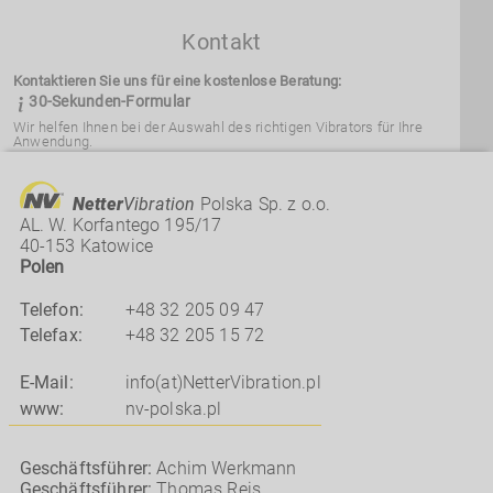
Kontakt
Kontaktieren Sie uns für eine kostenlose Beratung:
30-Sekunden-Formular
Wir helfen Ihnen bei der Auswahl des richtigen Vibrators für Ihre
Anwendung.
Netter
Vibration
hat die größte Auswahl an hochwertigen
Industrievibratoren auf dem Markt.
Wir liefern über 3.000 Vibratoren unterschiedlicher Größe und
Netter
Vibration
Polska Sp. z o.o.
Stärke, um Ihren Bedürfnissen gerecht zu werden.
AL. W. Korfantego 195/17
40-153 Katowice
Polen
Telefon:
+48 32 205 09 47
Telefax:
+48
32
205
15
72
E-Mail:
info(at)NetterVibration.pl
www:
nv-polska.pl
Geschäftsführer:
Achim Werkmann
Geschäftsführer:
Thomas Reis