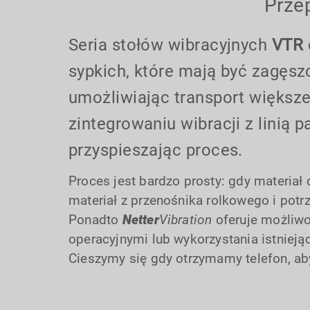
Prze
Seria stołów wibracyjnych
VTR
sypkich, które mają być zagęsz
umożliwiając transport większej
zintegrowaniu wibracji z linią
przyspieszając proces.
Proces jest bardzo prosty: gdy materiał
materiał z przenośnika rolkowego i pot
Ponadto
Netter
Vibration
oferuje możliwo
operacyjnymi lub wykorzystania istnieją
Cieszymy się gdy otrzymamy telefon, aby