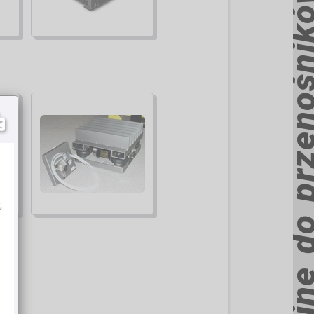
Seria VTR stoły wibracyjne do przenośni
,