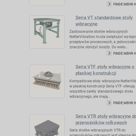
FINDE MEHR 
Seria VT standardowe stoły
wibracyjne
Zastosowanie stołów wibracyjnych
NetterVibration może zwiększyć wydaj
przepływów procesowych, a jednocześn
znacznie obniżyć koszty. Do wielu…
FINDE MEHR 
Seria VTF stoły wibracyjne o
płaskiej konstrukcji
Kompaktowe stoły wibracyjne NetterVib
w płaskiej konstrukcji Seria VTF oferują
wszystkie zalety standardowego stołu
wibracyjnego, ale mają…
FINDE MEHR 
Seria VTR stoły wibracyjne d
przenośników rolkowych
Seria stołów wibracyjnych VTR do
przenośników rolkowych jest idealna d