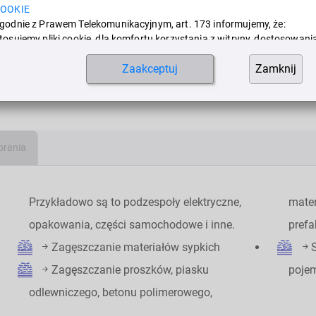
OOKIE
godnie z Prawem Telekomunikacyjnym, art. 173 informujemy, że:
tosujemy pliki cookie, dla komfortu korzystania z witryny, dostosowani
1
2
3
Nächste
o indywidualnych preferencji oraz aby umożliwić korzystanie z
Zaakceptuj
Zamknij
iektórych funkcji.
alsze informacje dostępne są w:
Ustawienia
COOKIE
ziękujemy Państwu,
ozostańcie po bezpiecznej stronie!
brania
Zezwól na wszystkie pliki cookie.
Zezwól tylko na niezbędne cookie.
Przykładowo są to podzespoły elektryczne,
mater
opakowania, części samochodowe i inne.
pref
Zagęszczanie materiałów sypkich
Zagęszczanie proszków, piasku
poje
odlewniczego, betonu polimerowego,