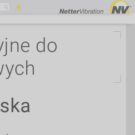
yjne do
wych
ska