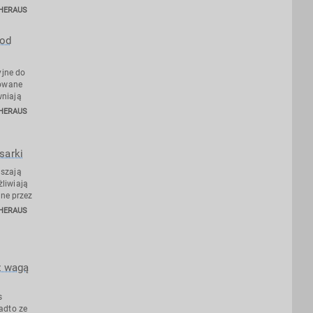
HERAUS
pod
yjne do
lowane
niają
HERAUS
sarki
szają
liwiają
ane przez
HERAUS
z wagą
ą
s
adto ze