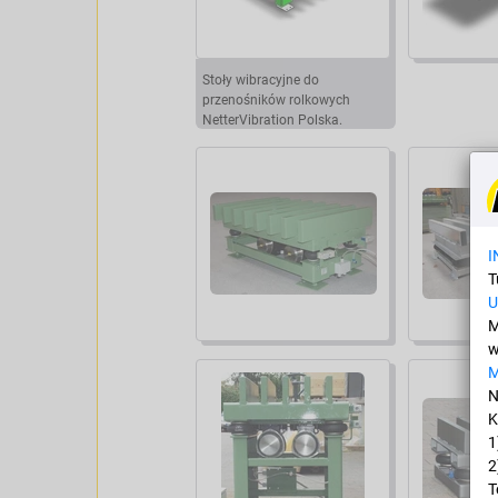
Stoły wibracyjne do
przenośników rolkowych
NetterVibration Polska.
I
T
U
M
w
N
K
1
2
T