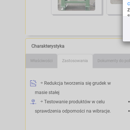
C
Z
S
d
n
D
Charakterystyka
D
p
Właściwości
Zastosowania
Dokumenty do po
Redukcja tworzenia się grudek w
masie stałej
Testowanie produktów w celu
sprawdzenia odporności na wibracje.