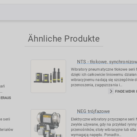
Ähnliche Produkte
NTS - tłokowe, synchronizo
Wibratory pneumatyczne tłokowe serii
dzięki ich całkowicie liniowemu działan
wibracyjnemu nadają się szczególnie 
przenoszenia, zagęszczania i…
gań
a…
FINDE MEHR 
HERAUS
NEG trójfazowe
 serii
Elektryczne wibratory przyczepne serii
zwykle używane, gdy na przykład rynny
teriałów
przenośników, stoły wibracyjne lub sita
wymagają napędu. Ponadto…