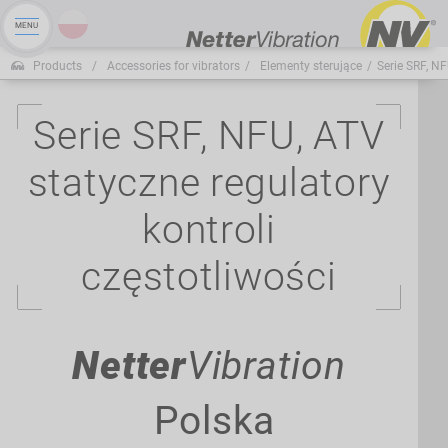
Products
Accessories for vibrators
Elementy sterujące
Serie SRF, NF
Serie SRF, NFU, ATV
statyczne regulatory
kontroli
częstotliwości
Netter
Vibration
Polska