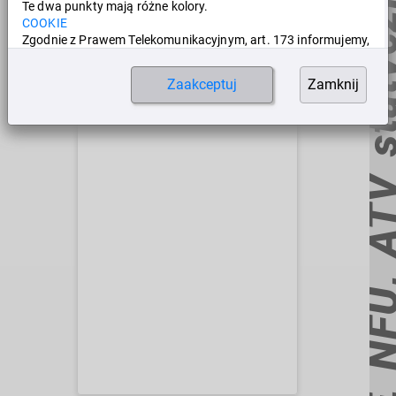
Informacje
Te dwa punkty mają różne kolory.
COOKIE
Zgodnie z Prawem Telekomunikacyjnym, art. 173 informujemy,
że:
Stosujemy pliki cookie, dla komfortu korzystania z witryny,
Zaakceptuj
Zamknij
dostosowania do indywidualnych preferencji oraz aby
umożliwić korzystanie z niektórych funkcji.
Dalsze informacje dostępne są w:
Ustawienia
COOKIE
Dziękujemy Państwu,
pozostańcie po bezpiecznej stronie!
Zezwól na wszystkie pliki cookie.
Zezwól tylko na niezbędne cookie.