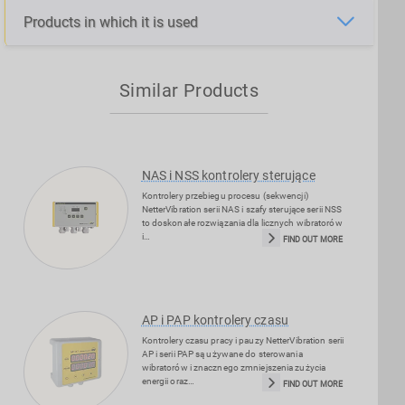
Products in which it is used
Similar Products
NAS i NSS kontrolery sterujące
Kontrolery przebiegu procesu (sekwencji)
NetterVibration serii NAS i szafy sterujące serii NSS
to doskonałe rozwiązania dla licznych wibratorów
i…
FIND OUT MORE
AP i PAP kontrolery czasu
Kontrolery czasu pracy i pauzy NetterVibration serii
AP i serii PAP są używane do sterowania
wibratorów i znacznego zmniejszenia zużycia
energii oraz…
FIND OUT MORE