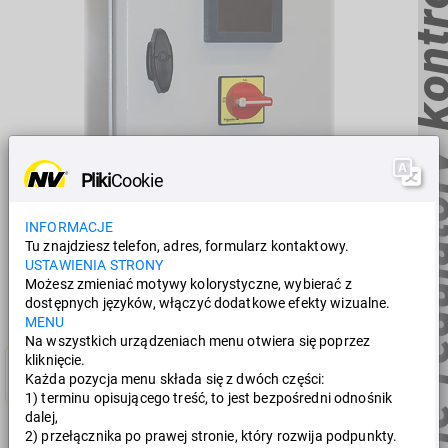
Serie SRF, NFU, ATV statyczne regulatory kontrol
Pliki
Cookie
INFORMACJE
Tu znajdziesz telefon, adres, formularz kontaktowy.
Niektóre zadania wymagają częstotliwości, których nie można
USTAWIENIA STRONY
osiągnąć przy zwykłym użyciu wibratorów. Dlatego
Możesz zmieniać motywy kolorystyczne, wybierać z
NetterVibration dostarcza trzy serie produktów do zmiennych
dostępnych języków, włączyć dodatkowe efekty wizualne.
ustawień częstotliwości.
MENU
Na wszystkich urządzeniach menu otwiera się poprzez
kliknięcie.
Product photos
Każda pozycja menu składa się z dwóch części:
1) terminu opisującego treść, to jest bezpośredni odnośnik
dalej,
2) przełącznika po prawej stronie, który rozwija podpunkty.