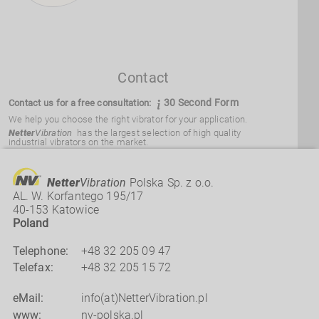
Contact
30 Second Form
Contact us for a free consultation:
We help you choose the right vibrator for your application.
Netter
Vibration
has the largest selection of high quality
industrial vibrators on the market.
We supply over 3,000 vibrators, varying in size and strength, to
suit your needs.
Netter
Vibration
Polska Sp. z o.o.
AL. W. Korfantego 195/17
40-153 Katowice
Poland
Telephone:
+48 32 205 09 47
Telefax:
+48
32
205
15
72
eMail:
info(at)NetterVibration.pl
www:
nv-polska.pl